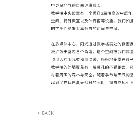
中更贴地气的自由健康成长。
教学楼中央设置有一个贯穿2层楼高的中庭
空间、特殊教室以及体育馆等设施。我们如
的学生们能够共享各自的时间与空间。
在多媒体中心，阳光透过教学楼高处的侧窗
板扩散于室内各个角落。这个空间被我们寓
顶泄入的阳光柔和而温暖，轻轻地笼罩在孩
教学楼的外墙覆盖有一层带孔的不锈钢面，
衬着周围的森林与天空，随着季节与天气的
起到了在遮挡夏天烈日的同时，将自然风引