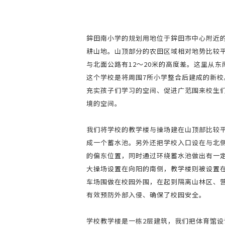
鉾田南小学的规划用地位于鉾田市中心附近
耕山地。山顶部分的农田区域相对地势比较
与北面公路有12～20米的高度差。这里从
这个学校是将周围7所小学整合后建成的新
充实孩子们学习的空间、促进广范围来校生
境的空间。
我们将学校的教学楼与操场建在山顶部比较
成一个蓄水池。另外还把学校入口设在与北
的偏东位置，同时通过环绕蓄水池做出有一
大操场设置在向阳的南侧，教学楼则被设置
车场围做在校园外围，在起到隔离山林区、
有效预防外部入侵、确保了校园安全。
学校教学楼是一栋2层建筑，我们把体育馆