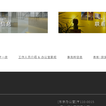
子一彦
工作人员介绍 & 办公室景观
事务所信息
表彰･获
[东京办公室]
〒110-0015