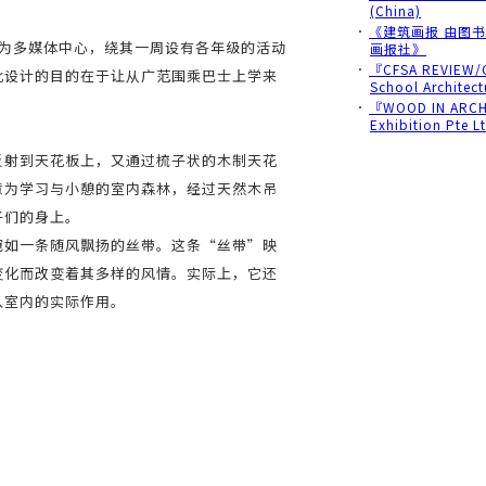
(China)
･
《建筑画报 由图
作为多媒体中心，绕其一周设有各年级的活动
画报社》
･
『CFSA REVIEW/C
此设计的目的在于让从广范围乘巴士上学来
School Architec
･
『WOOD IN ARCHI
Exhibition Pte 
反射到天花板上，又通过梳子状的木制天花
意为学习与小憩的室内森林，经过天然木吊
子们的身上。
宛如一条随风飘扬的丝带。这条“丝带”映
变化而改变着其多样的风情。实际上，它还
入室内的实际作用。