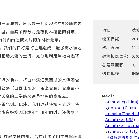
的丘陵地带，原本是一片面积约有5公顷的农
地址
茨
平坦，而其余部分则是被树林覆盖的斜坡，
竣工日期
20
东南到西南还被大片的深林所笼罩。
占地面积
51,
校。我们的目标是将它建造成：能够高水准地
们互动交流的空间、充分地利用当地自然环
建筑投影面积
6,0
总建筑面积
9,3
结构规模
钢
平坦的地方，将由小溪汇聚而成的水潭圈做
侧公路（由西往东的一条上坡路）坡度最小
定长度的上学路来调节地势的高度差。
Media
･
ArchDaily(China)
在西北侧。此外，我们通过将校内步道与停
･
gooood (China)
营造良好校园环境的作用的同时，还做到了
･
archello(The Net
･
Architizer(USA)
･
Architizer Journ
･
archilovers(Italy)
设计在教学楼内部，旨在让孩子们在自然环境
･
《教育建筑规划与