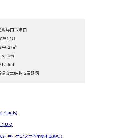
城県鉾田市烟田
18年12月
244.27㎡
16.10㎡
71.26㎡
筋混凝土结构 2层建筑
herlands)
al(USA)
设计 中小学1/辽宁科学技术出版社》