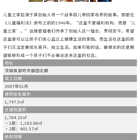
儿童之家起源于其创始人将一个战争孤儿带回家收养的故事。那是在
《儿童福利法》颁布之前的1946年。“这里不是福利机构，而是‘儿
童之家’。”设施管理者们传承了创始人这一理念，贯彻至今。希望
这里是可以让孩子们安心且过上健康生活的家园。而生活在这里的孩
子们又注定要成长离开，独立生活。如果可能的话，最根本的还是期
望能够形成一个孩子们不必被迫送来这里的社会。
地址
茨城県那珂市額田北郷
竣工日期
2007年01月
建筑投影面积
1,747.5㎡
总建筑面积
1,764.23㎡
・1层：1,162.66㎡
・2层：601.57㎡
结构规模