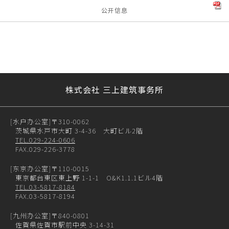
公开信息
株式会社 三上建筑事务所
[水户办公室]
〒310-0062
茨城県水戸市大町 3-4-36 大町ビル2階
TEL.029-224-0606
FAX.029-226-3778
[东京办公室]
〒110-0015
東京都台東区東上野 1-1-1 O&K1.1.1ビル4階
TEL.03-5817-8184
FAX.03-5817-8194
[九州办公室]
〒840-0801
佐賀県佐賀市駅前中央 3-14-31