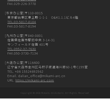
FAX.029-226-3778
[东京办公室]
〒110-0015
東京都台東区東上野 1-1-1 O&K1.1.1ビル4階
TEL.03-5817-8184
FAX.03-5817-8194
[九州办公室]
〒840-0801
佐賀県佐賀市駅前中央 3-14-31
サンフィールド佐賀 401号
TEL.0952-37-7630
FAX.050-3730-7134
[大连办公室]
〒116600
辽宁省大连市金州区马桥子街道海兴街60-1号C199室
TEL. +86 15524692562
Email. dalian_office@mikami-arc.cn
URL.
https://mikami-arc.com
Copyright © 2018 Mikami Architects. All Rights Reserved.