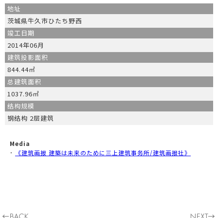
地址
茨城県牛久市ひたち野西
竣工日期
2014年06月
建筑投影面积
844.44㎡
总建筑面积
1037.96㎡
结构规模
钢结构 2层建筑
Media
･
《建筑画报 建築は未来のために三上建筑事务所/建筑画报社》