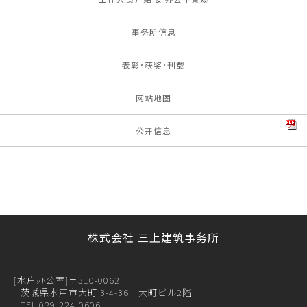
事务所信息
表彰･获奖･刊载
网站地图
公开信息
株式会社 三上建筑事务所
[水户办公室]
〒310-0062
茨城県水戸市大町 3-4-36 大町ビル2階
TEL.029-224-0606