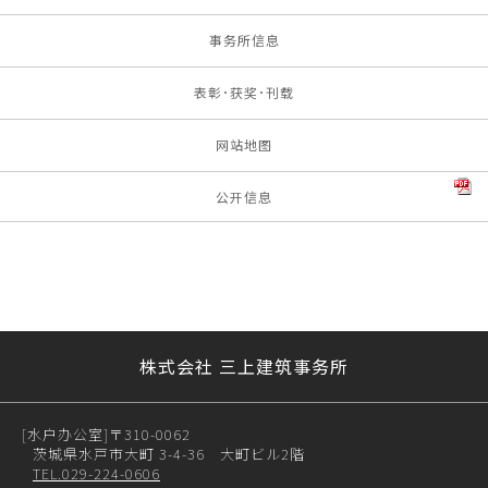
事务所信息
表彰･获奖･刊载
网站地图
公开信息
株式会社 三上建筑事务所
[水户办公室]
〒310-0062
茨城県水戸市大町 3-4-36 大町ビル2階
TEL.029-224-0606