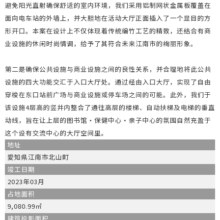
避免阳光直射确保舒适的室内环境，我们采用铝制网状金属板覆盖在
面向电车站的外墙上，并大胆地在活动大厅正面插入了一个显目的方
形开口。本案在设计上不仅体现着传统编竹工艺的精致，还结合有商
业设施的休闲时尚情调，给予了其符合未来江南市的绚丽形象。
第二是确保公共设施与商业设施之间的良性关系，并合理地将此公共
设施的四大功能交汇于入口大厅处。通过经由入口大厅，实现了自由
穿梭在东口站前广场与商业设施或停车场之间的可能。此外，我们于
该设施4层高的竖井内整合了通往高层的楼梯、自动扶梯及电梯的垂直
动线，旨在让上层的图书馆·保健中心·亲子中心的氛围自然充盈于
这个设有交流中心的大厅空间里。
地址
愛知県江南市北山町
竣工日期
2023年03月
占地面积
9,080.99㎡
建筑投影面积