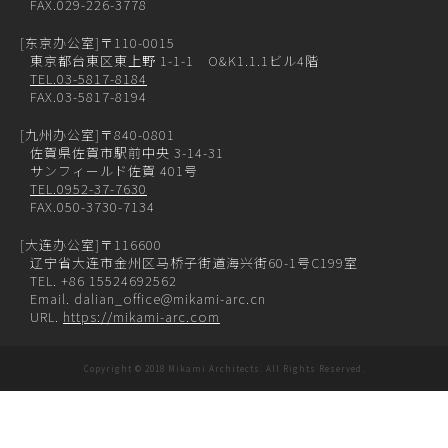
FAX.029-226-3778
[东京办公室]
〒110-0015
東京都台東区東上野 1-1-1 O&K1.1.1ビル4階
TEL.03-5817-8184
FAX.03-5817-8194
[九州办公室]
〒840-0801
佐賀県佐賀市駅前中央 3-14-31
サンフィールド佐賀 401号
TEL.0952-37-7630
FAX.050-3730-7134
[大连办公室]
〒116600
辽宁省大连市金州区马桥子街道海兴街60-1号C199室
TEL. +86 15524692562
Email. dalian_office@mikami-arc.cn
URL.
https://mikami-arc.com
Copyright © 2018 Mikami Architects. All Rights Reserved.