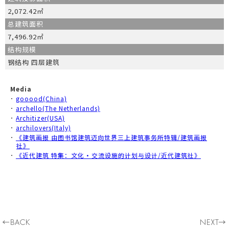
2,072.42㎡
总建筑面积
7,496.92㎡
结构规模
钢结构 四层建筑
Media
･
gooood(China)
･
archello(The Netherlands)
･
Architizer(USA)
･
archilovers(Italy)
･
《建筑画报 由图书馆建筑迈向世界三上建筑事务所特辑/建筑画报
社》
･
《近代建筑 特集：文化・交流设施的计划与设计/近代建筑社》