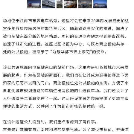
场地位于江南市布袋电车站旁，这里将会在未来20年内发展成更加适
宜多年龄层市民居住的繁华生活区。随着铁路高架化的推进，解决了
被电车站东西分断的地区格局，周边的交通网亦随之得到整备改善，
加速了城市化的进程。这座以图书馆为中心、与既有商业设施共存一
处的公共设施，被赋予了 "为繁华都市锦上添花"的使命。
该公共设施面向电车站东口的站前广场，这里亦是担负着城市未来发
展的起点。作为布袋站的新面孔，我们旨在让其成为迎接访客及市民
归家的江南市以南的门户。商业设施位处公共设施的东侧，方便了来
自北侧城市规划道路的车辆进出两设施的共通停车场。我们还设计了
人行通道将二者联结在了一起。这两座设施既为市民提供了更加丰富
便捷的生活方式，又共创了作为都市新核的整体统一感。
在设计这座公共设施时，我们重点考虑到了两件事。
首先是让其拥有与江南市相称的华美气质。为了减少热负荷，并通过