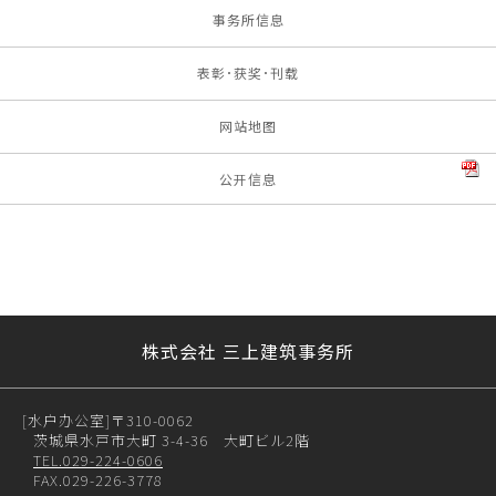
事务所信息
表彰･获奖･刊载
网站地图
公开信息
株式会社 三上建筑事务所
[水户办公室]
〒310-0062
茨城県水戸市大町 3-4-36 大町ビル2階
TEL.029-224-0606
FAX.029-226-3778