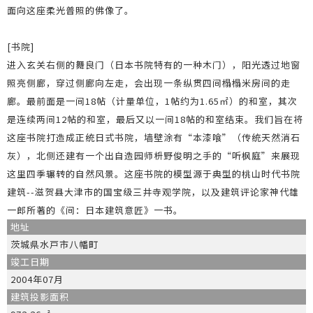
面向这座柔光普照的佛像了。
[书院]
进入玄关右侧的舞良门（日本书院特有的一种木门），阳光透过地窗
照亮侧廊，穿过侧廊向左走，会出现一条纵贯四间榻榻米房间的走
廊。最前面是一间18帖（计量单位，1帖约为1.65㎡）的和室，其次
是连续两间12帖的和室，最后又以一间18帖的和室结束。我们旨在将
这座书院打造成正统日式书院，墙壁涂有“本漆喰”（传统天然消石
灰），北侧还建有一个出自造园师枡野俊明之手的“听枫庭”来展现
这里四季辗转的自然风景。这座书院的模型源于典型的桃山时代书院
建筑--滋贺县大津市的国宝级三井寺观学院，以及建筑评论家神代雄
一郎所著的《间：日本建筑意匠》一书。
地址
茨城県水戸市八幡町
竣工日期
2004年07月
建筑投影面积