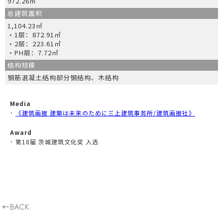
972.26㎡
总建筑面积
1,104.23㎡
・1层：872.91㎡
・2层：223.61㎡
・PH层：7.72㎡
结构规模
钢筋混凝土结构部分钢结构、木结构
Media
･
《建筑画报 建築は未来のために三上建筑事务所/建筑画报社》
Award
･ 第18届 茨城建筑文化奖 入选