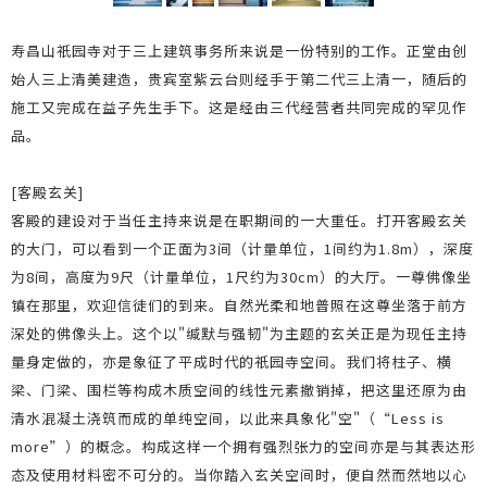
寿昌山祇园寺对于三上建筑事务所来说是一份特别的工作。正堂由创
始人三上清美建造，贵宾室紫云台则经手于第二代三上清一，随后的
施工又完成在益子先生手下。这是经由三代经营者共同完成的罕见作
品。
[客殿玄关]
客殿的建设对于当任主持来说是在职期间的一大重任。打开客殿玄关
的大门，可以看到一个正面为3间（计量单位，1间约为1.8m），深度
为8间，高度为9尺（计量单位，1尺约为30cm）的大厅。一尊佛像坐
镇在那里，欢迎信徒们的到来。自然光柔和地普照在这尊坐落于前方
深处的佛像头上。这个以"缄默与强韧"为主题的玄关正是为现任主持
量身定做的，亦是象征了平成时代的祇园寺空间。我们将柱子、横
梁、门梁、围栏等构成木质空间的线性元素撤销掉，把这里还原为由
清水混凝土浇筑而成的单纯空间，以此来具象化"空"（“Less is
more”）的概念。构成这样一个拥有强烈张力的空间亦是与其表达形
态及使用材料密不可分的。当你踏入玄关空间时，便自然而然地以心