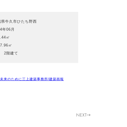
城県牛久市ひたち野西
14年06月
4.44㎡
37.96㎡
造 2階建て
は未来のために三上建築事務所/建築画報