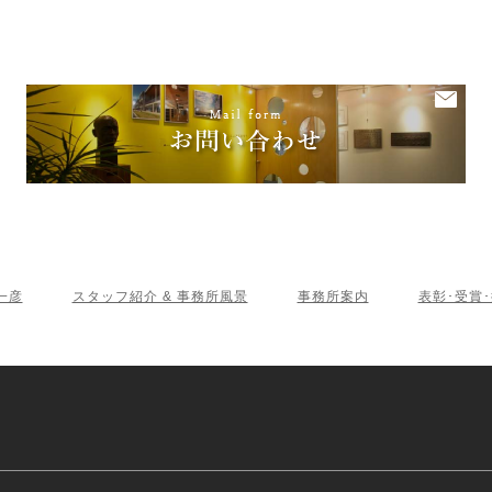
一彦
スタッフ紹介 & 事務所風景
事務所案内
表彰･受賞