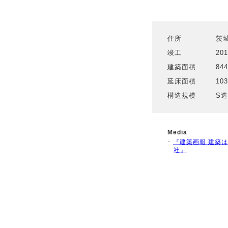
住所
茨
竣工
20
建築面積
84
延床面積
10
構造規模
S
Media
･
『建築画報 建築
社』