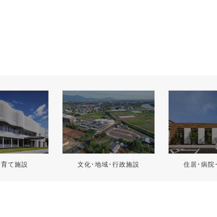
子育て施設
文化･地域･行政施設
住居･病院