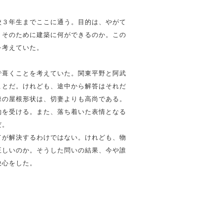
校３年生までここに通う。目的は、やがて
。そのために建築に何ができるのか。この
を考えていた。
で葺くことを考えていた。関東平野と阿武
ことだ。けれども、途中から解答はそれだ
棟の屋根形状は、切妻よりも高尚である。
約を受ける。また、落ち着いた表情となる
だ。
てが解決するわけではない。けれども、物
正しいのか。そうした問いの結果、今や誰
決心をした。