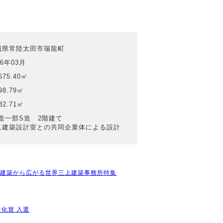
城県常陸太田市瑞龍町
16年03月
675.40㎡
98.79㎡
82.71㎡
C造一部S造 2階建て
眞建築設計室との共同企業体による設計
館建築から広がる世界三上建築事務所特集
文化賞 入選