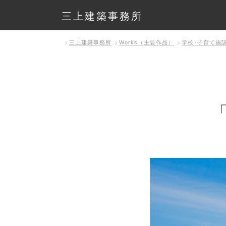
三上建築事務所
三上建築事務所
Works（主要作品）
学校･子育て施