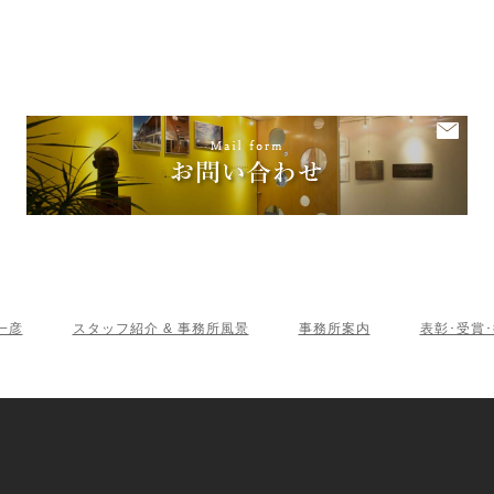
一彦
スタッフ紹介 & 事務所風景
事務所案内
表彰･受賞