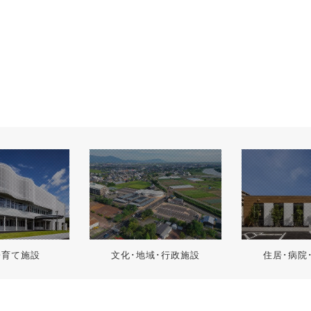
子育て施設
文化･地域･行政施設
住居･病院