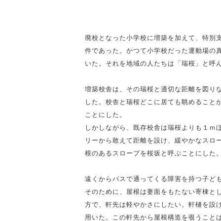
廃校となった小学校に増築を加えて、特別
件であった。かつて小学校だった運動場の真
いた。それを地域の人たちは「瑞桜」と呼
増築校舎は、その瑞桜と適切な距離を図り
した。校舎と瑞桜どこに居ても眺めること
ことにした。
しかしながら、既存校舎は瑞桜よりも１ｍ
リーから敢えて距離を設け、緩やかなスロ
根のあるスロープを桜坂と呼ぶことにした
遠くからバスで通ってくる障害を持つ子ど
そのために、屋根は妻面をもたない寄棟と
方で、軒先は軽やかさにしたい。軒樋を設
用いた。この軒先から屋根構造を覗うこと