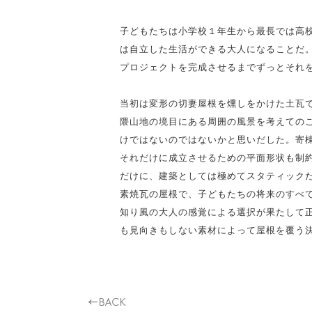
子どもたちは小学校１年生から最長では高
は自立した生活ができる大人になることだ
プロジェクトを完成させるまでずっとそれ
当初は変形の切妻屋根を燻しをかけた土瓦
隈山地の境目にある周囲の風景を考えての
けではないのではないかと思いだした。寄
それだけに成立させるための平面形状も制
だけに、建築としては極めてスタティック
素焼瓦の屋根で、子どもたちの将来のすべ
知り風の大人の感覚による選択が果たして
も見向きもしない素材によって屋根を覆う