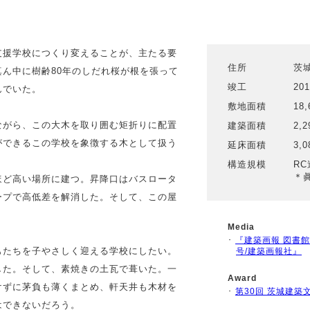
支援学校につくり変えることが、主たる要
住所
茨
ん中に樹齢80年のしだれ桜が根を張って
竣工
20
んでいた。
敷地面積
18,
ながら、この大木を取り囲む矩折りに配置
建築面積
2,2
ができるこの学校を象徴する木として扱う
延床面積
3,0
構造規模
R
＊
ほど高い場所に建つ。昇降口はバスロータ
ープで高低差を解消した。そして、この屋
。
Media
･
『建築画報 図書
もたちを子やさしく迎える学校にしたい。
号/建築画報社』
した。そして、素焼きの土瓦で葺いた。一
Award
けずに茅負も薄くまとめ、軒天井も木材を
･
第30回 茨城建築
はできないだろう。