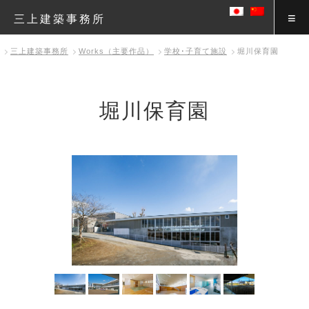
三上建築事務所
三上建築事務所
Works（主要作品）
学校･子育て施設
堀川保育園
堀川保育園