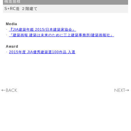
構造規模
S+RC造 ２階建て
Media
･
『JIA建築年鑑 2015/日本建築家協会』
･
『建築画報 建築は未来のために三上建築事務所/建築画報社』
Award
･
2015年度 JIA優秀建築選100作品 入選