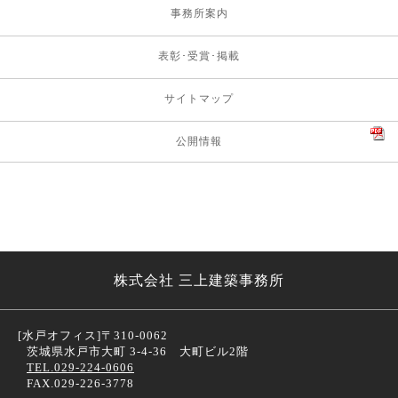
事務所案内
表彰･受賞･掲載
サイトマップ
公開情報
株式会社 三上建築事務所
[水戸オフィス]
〒310-0062
茨城県水戸市大町 3-4-36 大町ビル2階
TEL.029-224-0606
FAX.029-226-3778