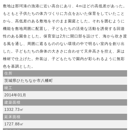
敷地は那珂湊の漁港に近い高台にあり、4ｍほどの高低差があった。
もともと子供たちの体力づくりに力点をおいた保育をしていたこと
から、高低差のある敷地をそのまま園庭とした。それを囲むように
機能を敷地周囲に配置し、子どもたちの活発な活動を誘発する回遊
性のある園舎とした。保育室は2方に開口部を設けて、海から吹き渡
る風を通し、周囲に遮るもののない環境の中で明るい室内を創り出
した。子どもたちの身体の大きさに合わせて天井高さを控え、床は
檜材で仕上げた。外装は、子どもたちで園内が彩られるように無彩
色を基調とした。
住所
茨城県ひたちなか市八幡町
竣工
2014年01月
建築面積
1332.73㎡
延床面積
1727.88㎡