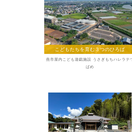
こどもたちを育む３つのひろば
燕市屋内こども遊戯施設 うさぎもちハレラテ
ばめ