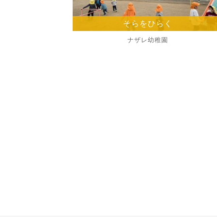
そらをひらく
ナザレ幼稚園