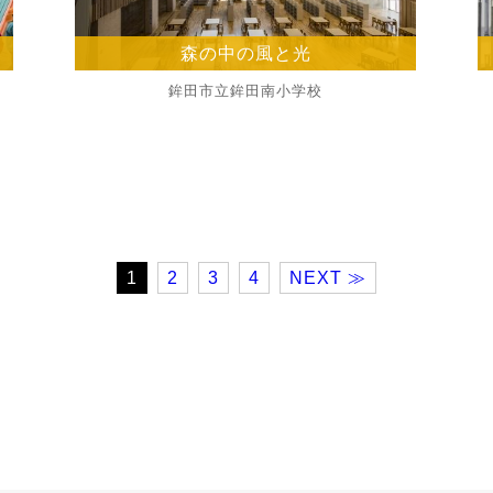
森の中の風と光
鉾田市立鉾田南小学校
1
2
3
4
NEXT ≫