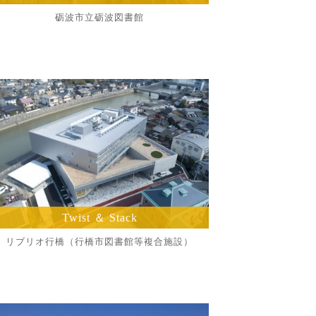
砺波市立砺波図書館
Twist ＆ Stack
リブリオ行橋（行橋市図書館等複合施設）