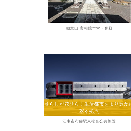
如意山 実相院本堂・客殿
暮らしが花ひらく生活都市をより豊か
彩る拠点
江南市布袋駅東複合公共施設