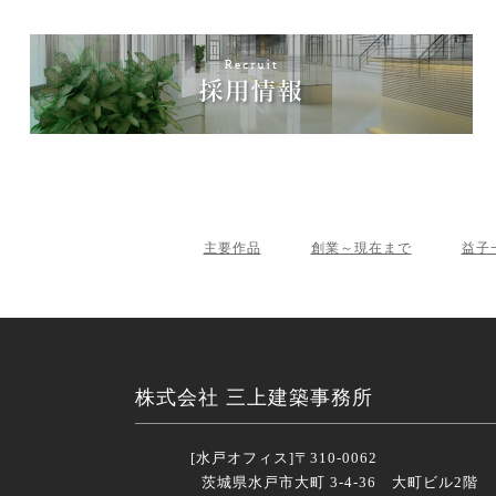
主要作品
創業～現在まで
益子
株式会社 三上建築事務所
[水戸オフィス]
〒310-0062
茨城県水戸市大町 3-4-36 大町ビル2階