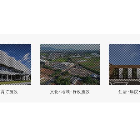
子育て施設
文化･地域･行政施設
住居･病院