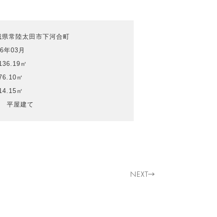
城県常陸太田市下河合町
16年03月
136.19㎡
76.10㎡
14.15㎡
造 平屋建て