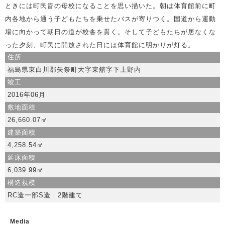
ときには町民皆の母校になることを思い描いた。朝は体育館前に町
内各地から通う子どもたちを乗せたバスが寄りつく。国道から運動
場に向かって朝日の道が校舎を貫く。そして子どもたちが居なくな
った夕刻、町民に開放された日には体育館に明かりが灯る。
住所
福島県東白川郡矢祭町大字東舘字下上野内
竣工
2016年06月
敷地面積
26,660.07㎡
建築面積
4,258.54㎡
延床面積
6,039.99㎡
構造規模
RC造一部S造 2階建て
Media