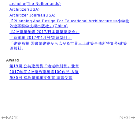
･
archello(The Netherlands)
･
Architizer(USA)
･
Architizer Journal(USA)
･
『PLanning And Design For Educational Architecture 中小学校
2/遼寧科学技術出版社』(China)
･
『JIA建築年鑑 2017/日本建築家協会』
･
『新建築 2017年4月号/新建築社』
･
『建築画報 図書館建築から広がる世界三上建築事務所特集号/建築
画報社』
Award
･
第19回 公共建築賞「地域特別賞」受賞
･
2017年度 JIA優秀建築選100作品 入選
･
第35回 福島県建築文化賞 準賞受賞