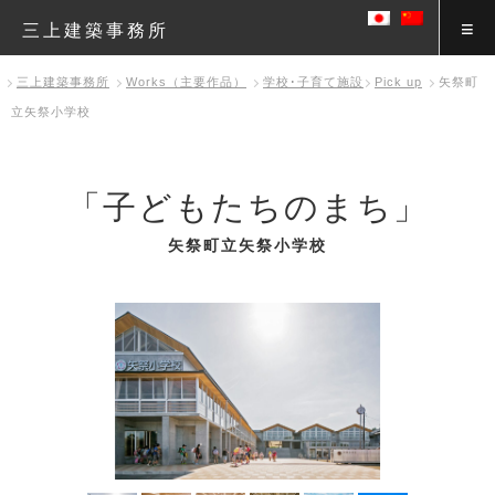
三上建築事務所
三上建築事務所
Works（主要作品）
学校･子育て施設
Pick up
矢祭町
立矢祭小学校
「子どもたちのまち」
矢祭町立矢祭小学校