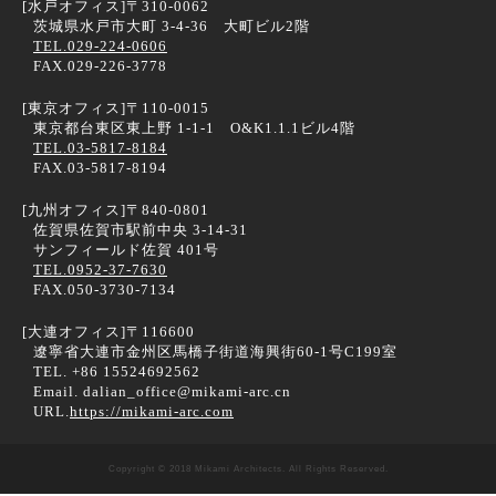
[水戸オフィス]
〒310-0062
茨城県水戸市大町 3-4-36 大町ビル2階
TEL.029-224-0606
FAX.029-226-3778
[東京オフィス]
〒110-0015
東京都台東区東上野 1-1-1 O&K1.1.1ビル4階
TEL.03-5817-8184
FAX.03-5817-8194
[九州オフィス]
〒840-0801
佐賀県佐賀市駅前中央 3-14-31
サンフィールド佐賀 401号
TEL.0952-37-7630
FAX.050-3730-7134
[大連オフィス]
〒116600
遼寧省大連市金州区馬橋子街道海興街60-1号C199室
TEL. +86 15524692562
Email. dalian_office@mikami-arc.cn
URL.
https://mikami-arc.com
Copyright © 2018 Mikami Architects. All Rights Reserved.