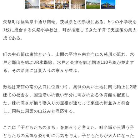
矢祭町は福島県中通り南端、茨城県との県境にある。5つの小学校を
1校に統合する矢祭小学校は、町が推進してきた子育て支援策の集大
成である。
町の中心部は東館という。山間の平地を南方向に久慈川が流れ、水
戸と郡山を結ぶJR水郡線、水戸と会津を結ぶ国道118号線が並走す
る。その沿道には妻入りの家々が並ぶ。
敷地は東館の南の入口に位置づく。奥側の高い土地に南北軸上に2階
建ての校舎を、国道沿いの低い部分に高さのある体育館を配置し
た。棟の高さが揃う妻入りの屋根が連なって東舘の街並みと符合
し、同時に周囲の山並みと呼応する。
ここに「子どもたちのまち」を創ろうと考えた。町全域から通う子
どもたちの元気な姿が町に元気を与え、子どもたちが大人になった