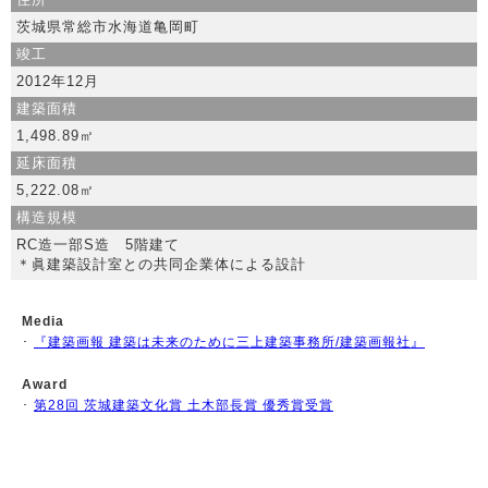
茨城県常総市水海道亀岡町
竣工
2012年12月
建築面積
1,498.89㎡
延床面積
5,222.08㎡
構造規模
RC造一部S造 5階建て
＊眞建築設計室との共同企業体による設計
Media
･
『建築画報 建築は未来のために三上建築事務所/建築画報社』
Award
･
第28回 茨城建築文化賞 土木部長賞 優秀賞受賞