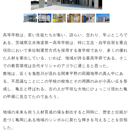
高等学校は、若い生徒たちが集い、語らい、交わり、学ぶところで
ある。茨城県立水海道第一高等学校は、特に立志・自学自習を重点
項目において単位制運営方式を採用する進学校であり、多くの優れ
た人材を輩出している。いわば、地域が誇る最高学府である。そこ
での教育環境は古代ギリシャのアゴラに通じると思った。
敷地は、近くを鬼怒川が流れる関東平野の田園地帯の真ん中にあ
る。不思議なことにこの学校の校地とその周囲のみが小高い丘を形
成し、亀丘と呼ばれる。古の人が平坦な大地にひょっこり現れた亀
の甲羅に見立てたのであろう。
地域の未来を担う人材育成の場を創出すると同時に、歴史と伝統が
息づく亀岡にある地域のシンボルに新たな輝きを与えることを目指
した。