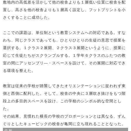
敷地内の高低差を活かして他の校舎よりも１層低い位置に校舎を配
置し、高さを他の校舎よりも１層高く設定し、フットプリントを小
さくすることに成功した。
ここでの課題は、単位制という教育システムへの対応である。すな
わち、同じクラスであっても、ひとりひとりの生徒の意思で授業を
選択する。１クラス２展開、２クラス３展開というように、授業に
応じて生徒たちがスクランブルする。１学年６クラスのふたつの教
室の間にアッセンブリ―・スペースを設けて、その展開に対応でき
る環境を整えた。
教室は従来の学校が踏襲してきたオリエンテーションに捉われず東
側と西側に配列した。そして、校舎の中央に３層吹き抜けをもつ階
段上の多目的スペースを設け、この学校のシンボル的な空間とし
た。
その結果、見慣れた横長の学校のプロポーションとは異なる、ずん
ぐりとしたキュービックの校舎が亀岡に立ち現れることとなった。
住所