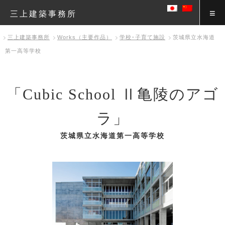
三上建築事務所
三上建築事務所
Works（主要作品）
学校･子育て施設
茨城県立水海道
第一高等学校
「Cubic School Ⅱ亀陵のアゴ
ラ」
茨城県立水海道第一高等学校