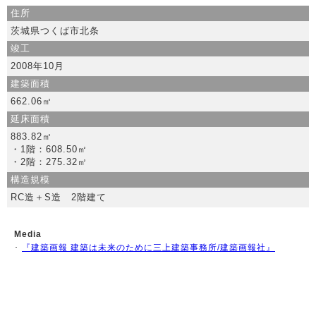
住所
茨城県つくば市北条
竣工
2008年10月
建築面積
662.06㎡
延床面積
883.82㎡
・1階：608.50㎡
・2階：275.32㎡
構造規模
RC造＋S造 2階建て
Media
･
『建築画報 建築は未来のために三上建築事務所/建築画報社』