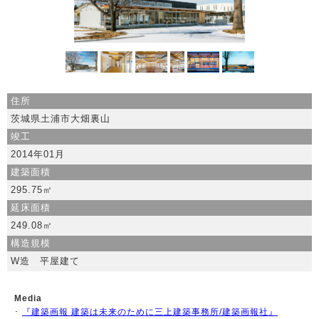
住所
茨城県土浦市大畑裏山
竣工
2014年01月
建築面積
295.75㎡
延床面積
249.08㎡
構造規模
W造 平屋建て
Media
･
『建築画報 建築は未来のために三上建築事務所/建築画報社』