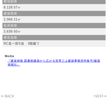
敷地面積
9,128.57㎡
建築面積
2,068.21㎡
延床面積
3,639.50㎡
構造規模
RC造一部S造 3階建て
Media
･
『建築画報 図書館建築から広がる世界三上建築事務所特集号/建築
画報社』