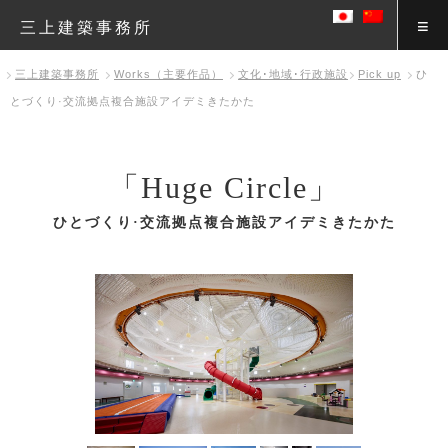
三上建築事務所
三上建築事務所
Works（主要作品）
文化･地域･行政施設
Pick up
ひ
とづくり·交流拠点複合施設アイデミきたかた
「Huge Circle」
ひとづくり·交流拠点複合施設アイデミきたかた