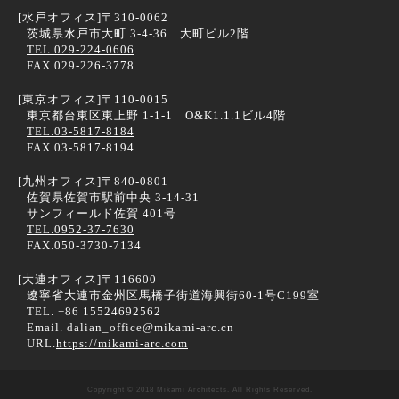
[水戸オフィス]
〒310-0062
茨城県水戸市大町 3-4-36 大町ビル2階
TEL.029-224-0606
FAX.029-226-3778
[東京オフィス]
〒110-0015
東京都台東区東上野 1-1-1 O&K1.1.1ビル4階
TEL.03-5817-8184
FAX.03-5817-8194
[九州オフィス]
〒840-0801
佐賀県佐賀市駅前中央 3-14-31
サンフィールド佐賀 401号
TEL.0952-37-7630
FAX.050-3730-7134
[大連オフィス]
〒116600
遼寧省大連市金州区馬橋子街道海興街60-1号C199室
TEL. +86 15524692562
Email. dalian_office@mikami-arc.cn
URL.
https://mikami-arc.com
Copyright © 2018 Mikami Architects. All Rights Reserved.