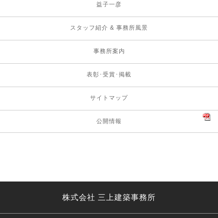
益子一彦
スタッフ紹介 & 事務所風景
事務所案内
表彰･受賞･掲載
サイトマップ
公開情報
株式会社 三上建築事務所