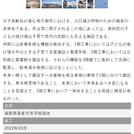
少子高齢化が進む地方都市における、人口減少抑制のための施策の
具体化である。冬は雪に閉ざされるこの地にあっては、屋内型の子
どもの遊び場は子育て世代の悲願とも言える施設である。
内部には多種多様な機能が複合する。1期工事においては子どもの遊
び場を中心とする子育て支援施設と看護学校、2期工事においては公
民館と図書館を建設する。それらの機能を3階建てに集約して北側に
配置し、駐車場を南側に設けることにした。
本来一棟として建設すべき建物を発注者側の事情で2期に分けて建設
する。寒冷積雪地であること、未来において本来あるべき姿になる
ことを見据えて、2期工事において一体化することを前提に構造計画
を行った。
住所
福島県喜多方市字稲清水
竣工
2022年03月