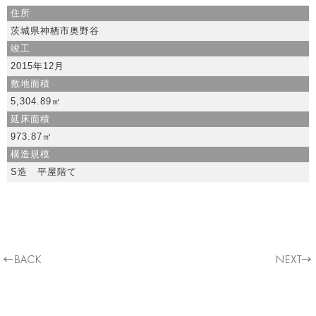
住所
茨城県神栖市奥野谷
竣工
2015年12月
敷地面積
5,304.89㎡
延床面積
973.87㎡
構造規模
S造 平屋階て