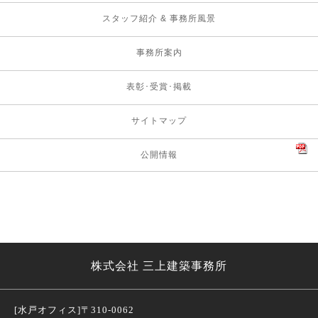
スタッフ紹介 & 事務所風景
事務所案内
表彰･受賞･掲載
サイトマップ
公開情報
株式会社 三上建築事務所
[水戸オフィス]
〒310-0062