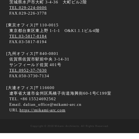
茨城県水戸市大町 3-4-36 大町ビル2階
TEL.029-224-0606
FAX.029-226-3778
[東京オフィス]
〒110-0015
東京都台東区東上野 1-1-1 O&K1.1.1ビル4階
TEL.03-5817-8184
FAX.03-5817-8194
[九州オフィス]
〒840-0801
佐賀県佐賀市駅前中央 3-14-31
サンフィールド佐賀 401号
TEL.0952-37-7630
FAX.050-3730-7134
[大連オフィス]
〒116600
遼寧省大連市金州区馬橋子街道海興街60-1号C199室
TEL. +86 15524692562
Email. dalian_office@mikami-arc.cn
URL.
https://mikami-arc.com
Copyright © 2018 Mikami Architects. All Rights Reserved.