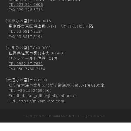
TEL.029-224-0606
FAX.029-226-3778
[东京办公室]
〒110-0015
東京都台東区東上野 1-1-1 O&K1.1.1ビル4階
TEL.03-5817-8184
FAX.03-5817-8194
[九州办公室]
〒840-0801
佐賀県佐賀市駅前中央 3-14-31
サンフィールド佐賀 401号
TEL.0952-37-7630
FAX.050-3730-7134
[大连办公室]
〒116600
辽宁省大连市金州区马桥子街道海兴街60-1号C199室
TEL. +86 15524692562
Email. dalian_office@mikami-arc.cn
URL.
https://mikami-arc.com
Copyright © 2018 Mikami Architects. All Rights Reserved.