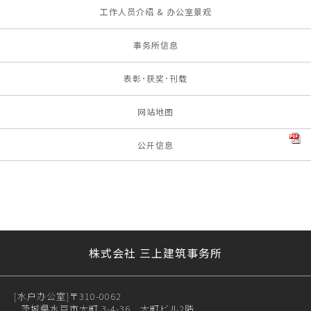
工作人员介绍 & 办公室景观
事务所信息
表彰･获奖･刊载
网站地图
公开信息
株式会社 三上建筑事务所
[水户办公室]
〒310-0062
茨城県水戸市大町 3-4-36 大町ビル2階