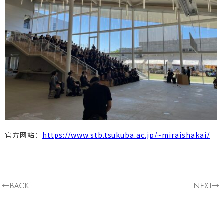
官方网站：
https://www.stb.tsukuba.ac.jp/~miraishakai/