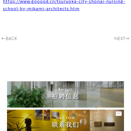
https://www.gooood.cn/tsuruoka-city-shonai-nursing-
school-by-mikami-architects.htm