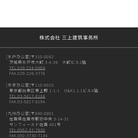
株式会社 三上建筑事务所
[水户办公室]
〒310-0062
茨城県水戸市大町 3-4-36 大町ビル2階
TEL.029-224-0606
FAX.029-226-3778
[东京办公室]
〒110-0015
東京都台東区東上野 1-1-1 O&K1.1.1ビル4階
TEL.03-5817-8184
FAX.03-5817-8194
[九州办公室]
〒840-0801
佐賀県佐賀市駅前中央 3-14-31
サンフィールド佐賀 401号
TEL.0952-37-7630
FAX.050-3730-7134