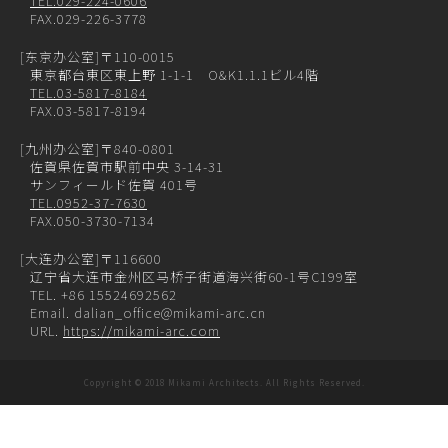
TEL.029-224-0606
FAX.029-226-3778
[东京办公室]
〒110-0015
東京都台東区東上野 1-1-1 O&K1.1.1ビル4階
TEL.03-5817-8184
FAX.03-5817-8194
[九州办公室]
〒840-0801
佐賀県佐賀市駅前中央 3-14-31
サンフィールド佐賀 401号
TEL.0952-37-7630
FAX.050-3730-7134
[大连办公室]
〒116600
辽宁省大连市金州区马桥子街道海兴街60-1号C199室
TEL. +86 15524692562
Email. dalian_office@mikami-arc.cn
URL.
https://mikami-arc.com
Copyright © 2018 Mikami Architects. All Rights Reserved.