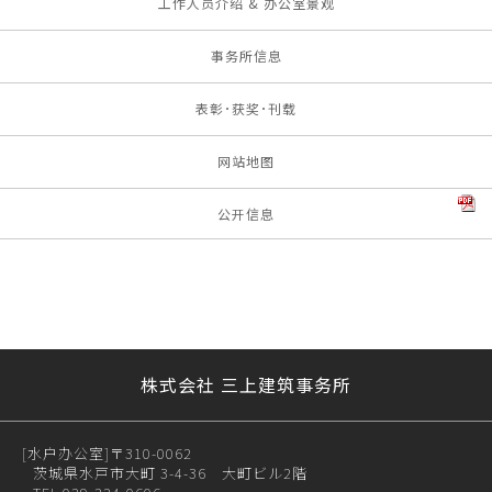
工作人员介绍 & 办公室景观
事务所信息
表彰･获奖･刊载
网站地图
公开信息
株式会社 三上建筑事务所
[水户办公室]
〒310-0062
茨城県水戸市大町 3-4-36 大町ビル2階