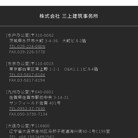
株式会社 三上建筑事务所
[水户办公室]
〒310-0062
茨城県水戸市大町 3-4-36 大町ビル2階
TEL.029-224-0606
FAX.029-226-3778
[东京办公室]
〒110-0015
東京都台東区東上野 1-1-1 O&K1.1.1ビル4階
TEL.03-5817-8184
FAX.03-5817-8194
[九州办公室]
〒840-0801
佐賀県佐賀市駅前中央 3-14-31
サンフィールド佐賀 401号
TEL.0952-37-7630
FAX.050-3730-7134
[大连办公室]
〒116600
辽宁省大连市金州区马桥子街道海兴街60-1号C199室
TEL. +86 15524692562