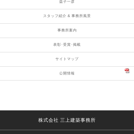
益子一彦
スタッフ紹介 & 事務所風景
事務所案内
表彰･受賞･掲載
サイトマップ
公開情報
株式会社 三上建築事務所