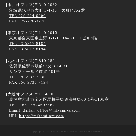
[水戸オフィス]
〒310-0062
茨城県水戸市大町 3-4-36 大町ビル2階
TEL.029-224-0606
FAX.029-226-3778
[東京オフィス]
〒110-0015
東京都台東区東上野 1-1-1 O&K1.1.1ビル4階
TEL.03-5817-8184
FAX.03-5817-8194
[九州オフィス]
〒840-0801
佐賀県佐賀市駅前中央 3-14-31
サンフィールド佐賀 401号
TEL.0952-37-7630
FAX.050-3730-7134
[大連オフィス]
〒116600
遼寧省大連市金州区馬橋子街道海興街60-1号C199室
TEL. +86 15524692562
Email. dalian_office@mikami-arc.cn
URL.
https://mikami-arc.com
Copyright © 2018 Mikami Architects. All Rights Reserved.