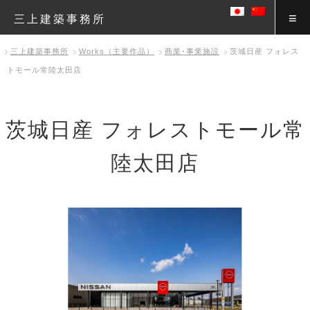
三上建築事務所
三上建築事務所
Works（主要作品）
商業･事業施設
茨城日産 フォレス
トモール常陸太田店
茨城日産 フォレストモール常
陸太田店