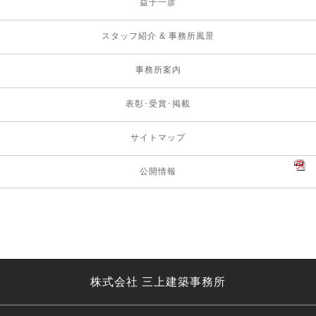
益子一彦
スタッフ紹介 & 事務所風景
事務所案内
表彰･受賞･掲載
サイトマップ
公開情報
株式会社 三上建築事務所