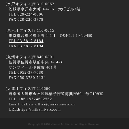
[水戸オフィス]
〒310-0062
茨城県水戸市大町 3-4-36 大町ビル2階
TEL.029-224-0606
FAX.029-226-3778
[東京オフィス]
〒110-0015
東京都台東区東上野 1-1-1 O&K1.1.1ビル4階
TEL.03-5817-8184
FAX.03-5817-8194
[九州オフィス]
〒840-0801
佐賀県佐賀市駅前中央 3-14-31
サンフィールド佐賀 401号
TEL.0952-37-7630
FAX.050-3730-7134
[大連オフィス]
〒116600
遼寧省大連市金州区馬橋子街道海興街60-1号C199室
TEL. +86 15524692562
Email. dalian_office@mikami-arc.cn
URL.
https://mikami-arc.com
Copyright © 2018 Mikami Architects. All Rights Reserved.