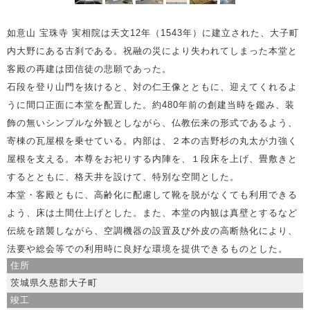
如意山 宝珠寺 実相院は天文12年（1543年）に建立された、大子町
内大野にある古刹である。祝融の災により失われてしまった本堂と
客殿の再建は団信徒の悲願であった。
石段を登り山門を抜けると、対の仁王像とともに、迎えてくれるよ
うに間口正面に本堂を配置した。約480年前の創建当時を鑑み、装
飾の無いシンプルな外観としながら、仏教伝来の形式であるよう、
寄棟の瓦屋根を乗せている。内部は、２本の吉野杉の丸太が力強く
屋根を支える。本尊をお祀りする内陣を、１段床を上げ、畳敷きと
するとともに、格天井を設けて、特別な空間とした。
本堂・客殿ともに、高齢化に配慮して靴を脱がなくても利用できる
よう、床は土間仕上げとした。また、本堂の内観は真壁とするなど
伝統を踏襲しながら、空調機器の設置及び外皮の高断熱化により、
法要や総会等での利用時に良好な環境を提供できるものとした。
住所
茨城県久慈郡大子町
竣工