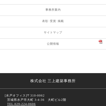
事務所案内
表彰･受賞･掲載
サイトマップ
公開情報
株式会社 三上建築事務所
[水戸オフィス]
〒310-0062
茨城県水戸市大町 3-4-36 大町ビル2階
TEL.029-224-0606