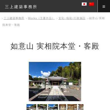
三上建築事務所
三上建築事務所
Works（主要作品）
文化･地域･行政施設
如意山 実相
院本堂・客殿
如意山 実相院本堂・客殿