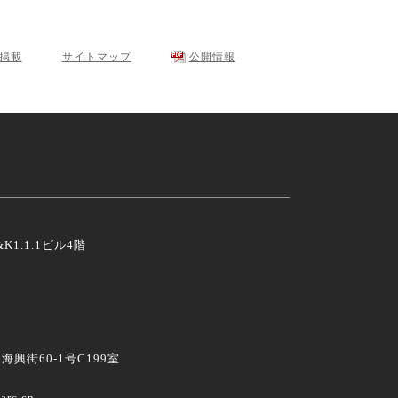
･掲載
サイトマップ
公開情報
K1.1.1ビル4階
興街60-1号C199室
arc.cn