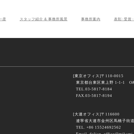
一彦
スタッフ紹介 & 事務所風景
事務所案内
表彰･受賞
[東京オフィス]
〒110-0015
東京都台東区東上野 1-1-1 O&
TEL.03-5817-8184
FAX.03-5817-8194
[大連オフィス]
〒116600
遼寧省大連市金州区馬橋子街道海
TEL. +86 15524692562
Email. dalian_office@mikami-