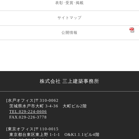
表彰･受賞･掲載
サイトマップ
公開情報
株式会社 三上建築事務所
[水戸オフィス]
〒310-0062
茨城県水戸市大町 3-4-36 大町ビル2階
TEL.029-224-0606
FAX.029-226-3778
[東京オフィス]
〒110-0015
東京都台東区東上野 1-1-1 O&K1.1.1ビル4階