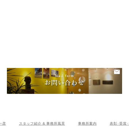
一彦
スタッフ紹介 & 事務所風景
事務所案内
表彰･受賞