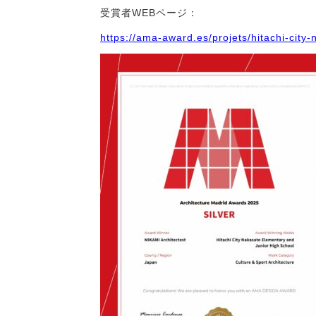
受賞者WEBページ：
https://ama-award.es/projets/hitachi-city