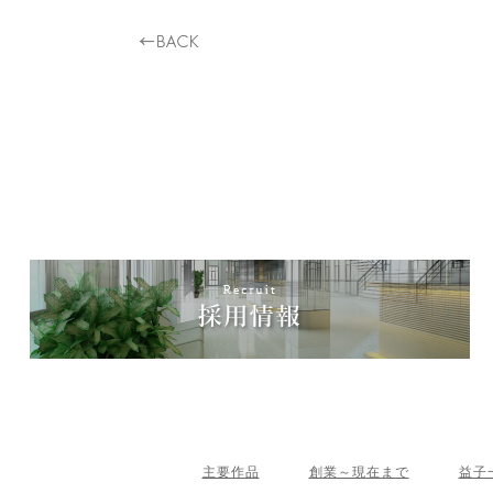
主要作品
創業～現在まで
益子