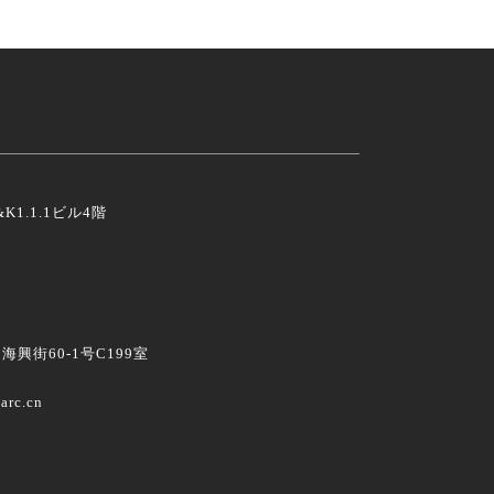
K1.1.1ビル4階
興街60-1号C199室
arc.cn