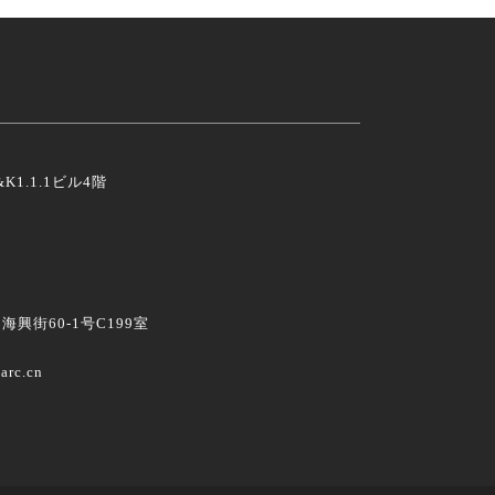
K1.1.1ビル4階
興街60-1号C199室
arc.cn