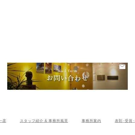
一彦
スタッフ紹介 & 事務所風景
事務所案内
表彰･受賞