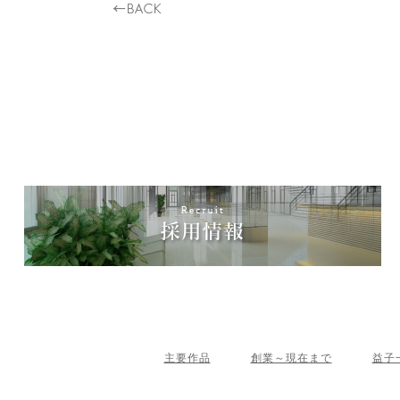
主要作品
創業～現在まで
益子